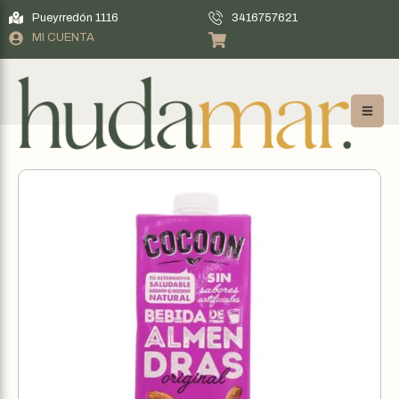
Pueyrredón 1116
3416757621
MI CUENTA