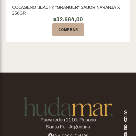
COLAGENO BEAUTY "GRANGER" SABOR NARANJA X
250GR
$
32.664,00
COMPRAR
S
P
e
Pueyrredón 1116. Rosario
á
g
Santa Fe - Argentina
g
u