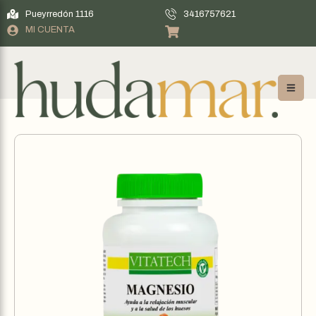
Pueyrredón 1116
3416757621
MI CUENTA