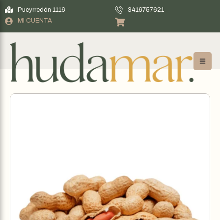
Pueyrredón 1116
3416757621
MI CUENTA