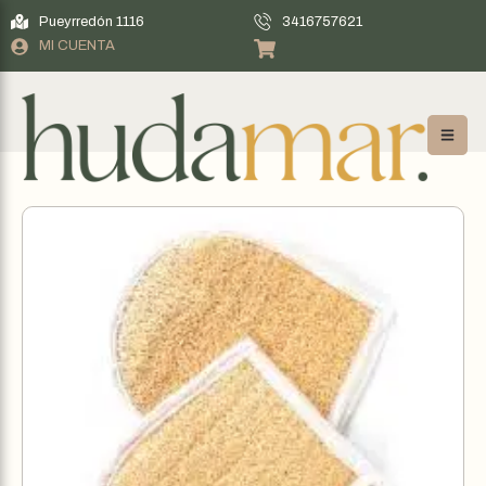
Pueyrredón 1116
3416757621
MI CUENTA