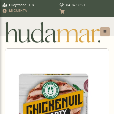
Pueyrredón 1116
3416757621
MI CUENTA