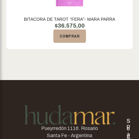
BITACORA DE TAROT "FERA"- MARA PARRA
$
36.575,00
COMPRAR
S
P
e
Pueyrredón 1116. Rosario
á
g
Santa Fe - Argentina