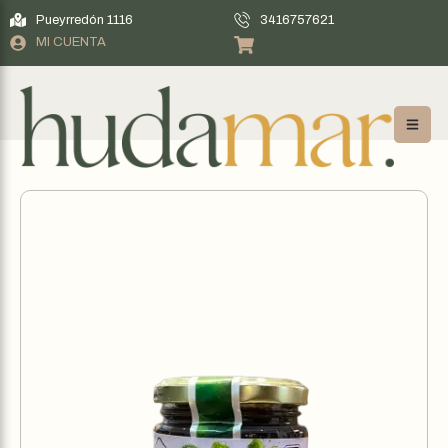
Pueyrredón 1116
3416757621
MI CUENTA