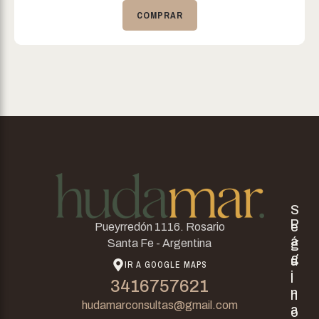
COMPRAR
S
P
e
Pueyrredón 1116. Rosario
á
g
Santa Fe - Argentina
g
u
IR A GOOGLE MAPS
i
i
3416757621
n
n
hudamarconsultas@gmail.com
a
o