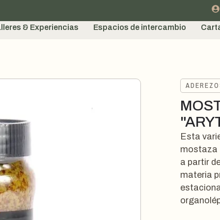
lleres & Experiencias
Espacios de intercambio
Cart
ADEREZO
MOST
"ARYT
Esta vari
mostaza m
a partir 
materia p
estacion
organolép