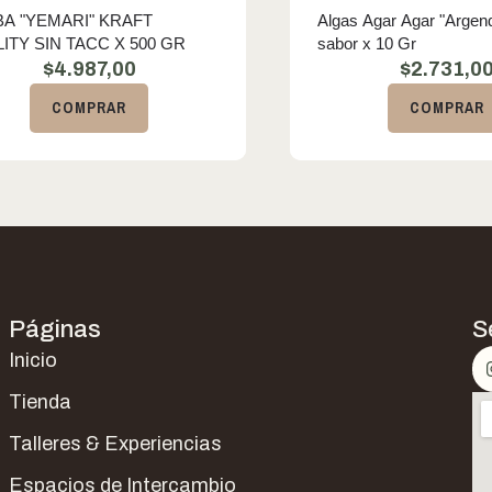
A "YEMARI" KRAFT
Algas Agar Agar "Argend
ITY SIN TACC X 500 GR
sabor x 10 Gr
$
4.987,00
$
2.731,0
COMPRAR
COMPRAR
Páginas
S
Inicio
Tienda
Talleres & Experiencias
Espacios de Intercambio