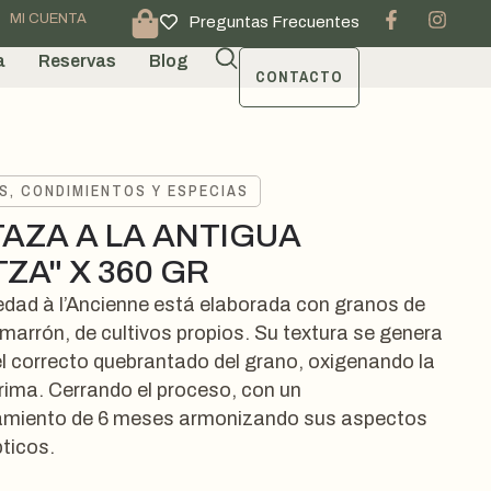
MI CUENTA
Preguntas Frecuentes
a
Reservas
Blog
CONTACTO
S, CONDIMIENTOS Y ESPECIAS
AZA A LA ANTIGUA
ZA" X 360 GR
edad à l’Ancienne está elaborada con granos de
arrón, de cultivos propios. Su textura se genera
del correcto quebrantado del grano, oxigenando la
rima. Cerrando el proceso, con un
amiento de 6 meses armonizando sus aspectos
ticos.