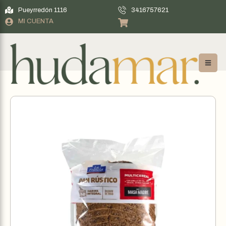
Pueyrredón 1116
3416757621
MI CUENTA