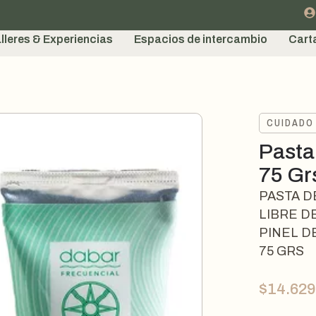
lleres & Experiencias
Espacios de intercambio
Cart
CUIDADO
Pasta
75 Gr
PASTA D
LIBRE D
PINEL D
75 GRS
$
14.629