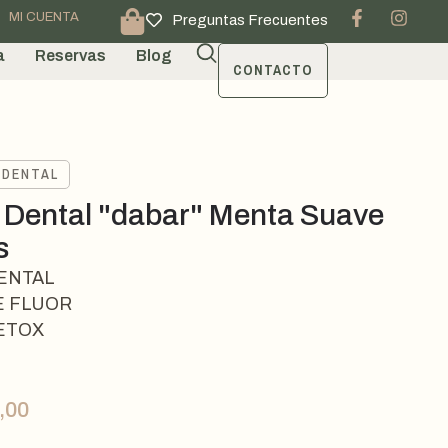
MI CUENTA
Preguntas Frecuentes
a
Reservas
Blog
CONTACTO
 DENTAL
 Dental "dabar" Menta Suave
s
ENTAL
E FLUOR
ETOX
,00