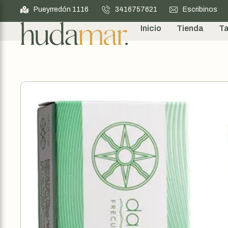
Pueyrredón 1116
3416757621
Escribinos
Inicio
Tienda
Ta