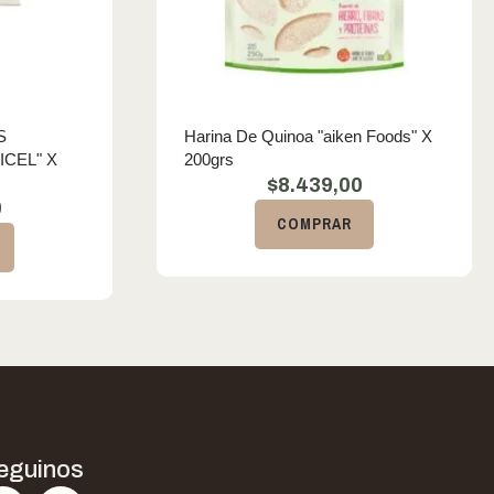
S
Harina De Quinoa "aiken Foods" X
ICEL" X
200grs
$
8.439,00
0
COMPRAR
eguinos