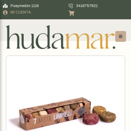
Pueyrredón 1116
3416757621
MI CUENTA