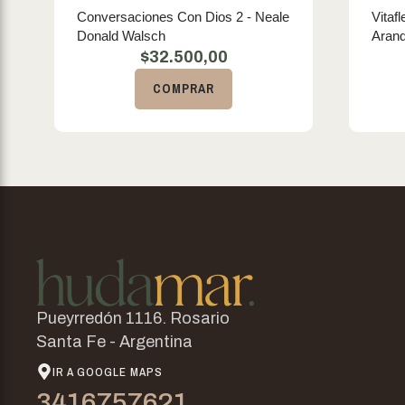
Conversaciones Con Dios 2 - Neale
Vitaf
Donald Walsch
Aran
$
32.500,00
COMPRAR
Pueyrredón 1116. Rosario
Santa Fe - Argentina
IR A GOOGLE MAPS
3416757621