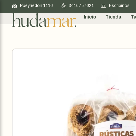
Pueyrredón 1116
3416757621
Escribinos
Inicio
Tienda
Ta