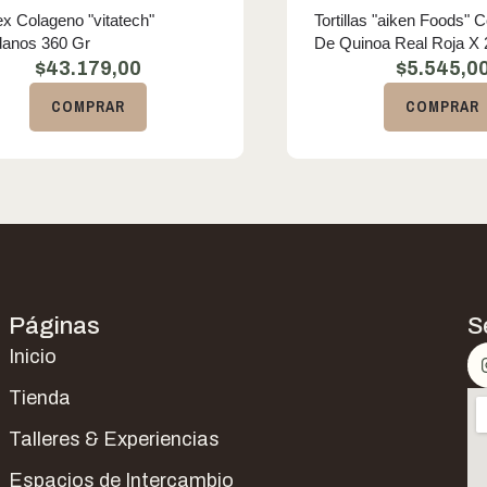
lex Colageno "vitatech"
Tortillas "aiken Foods" 
danos 360 Gr
De Quinoa Real Roja X 
$
43.179,00
$
5.545,0
COMPRAR
COMPRAR
Páginas
S
Inicio
Tienda
Talleres & Experiencias
Espacios de Intercambio