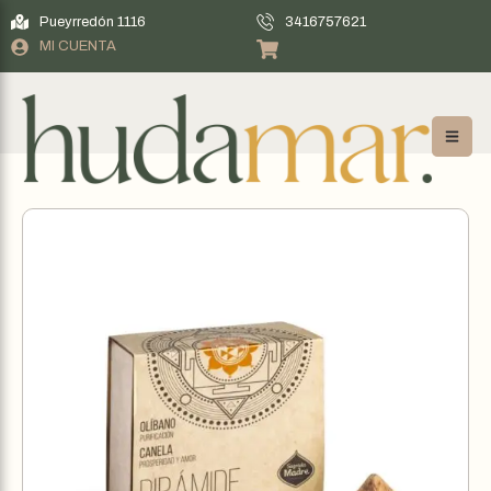
Pueyrredón 1116
3416757621
MI CUENTA