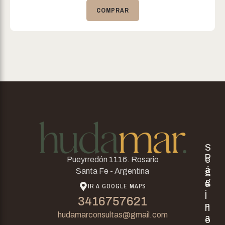
COMPRAR
S
P
e
Pueyrredón 1116. Rosario
á
g
Santa Fe - Argentina
g
u
IR A GOOGLE MAPS
i
i
3416757621
n
n
hudamarconsultas@gmail.com
a
o