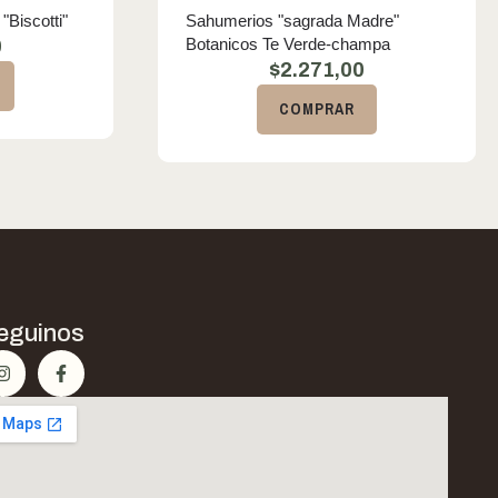
"Biscotti"
Sahumerios "sagrada Madre"
Botanicos Te Verde-champa
0
$
2.271,00
COMPRAR
eguinos