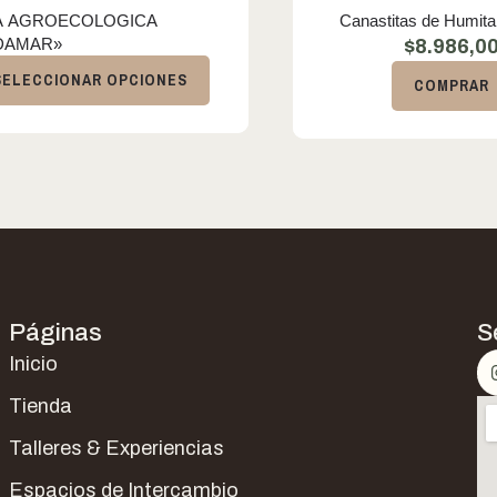
A AGROECOLOGICA
Canastitas de Humita 
DAMAR»
$
8.986,0
SELECCIONAR OPCIONES
COMPRAR
Páginas
S
Inicio
Tienda
Talleres & Experiencias
Espacios de Intercambio