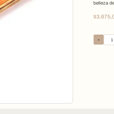
belleza d
$
3.675,
-