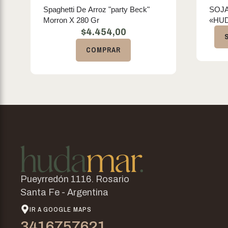
Spaghetti De Arroz "party Beck"
SOJ
Morron X 280 Gr
«HU
$
4.454,00
COMPRAR
Pueyrredón 1116. Rosario
Santa Fe - Argentina
IR A GOOGLE MAPS
3416757621