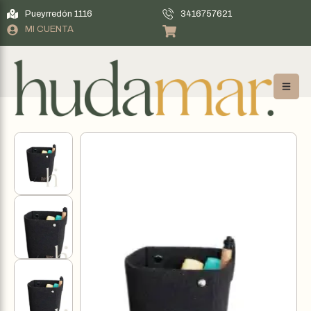
Pueyrredón 1116
3416757621
MI CUENTA