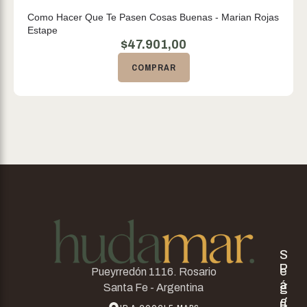
Como Hacer Que Te Pasen Cosas Buenas - Marian Rojas
Estape
$
47.901,00
COMPRAR
S
P
e
Pueyrredón 1116. Rosario
á
g
Santa Fe - Argentina
g
u