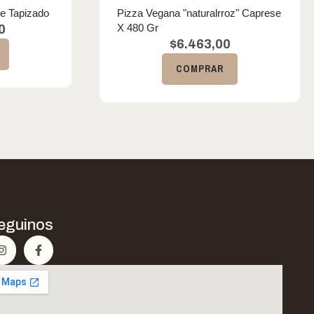
De Tapizado
Pizza Vegana "naturalrroz" Caprese
X 480 Gr
0
$
6.463,00
COMPRAR
eguinos