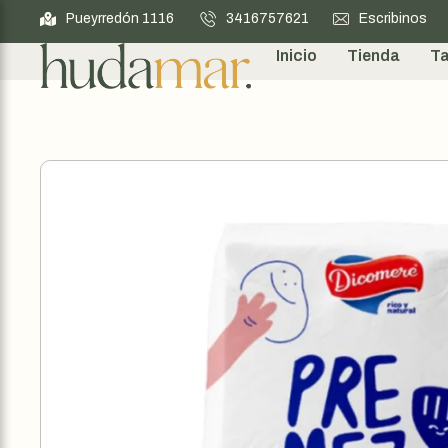
Pueyrredón 1116
3416757621
Escribinos
Inicio
Tienda
Ta