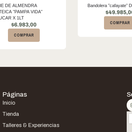
HE DE ALMENDRA
Bandolera "cafayate" 
EICA "PAMPA VIDA"
$
49.985,0
UCAR X 1LT
COMPRAR
$
6.983,00
COMPRAR
Páginas
S
Inicio
Tienda
Talleres & Experiencias