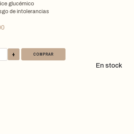
ice glucémico
sgo de intolerancias
00
+
COMPRAR
En stock