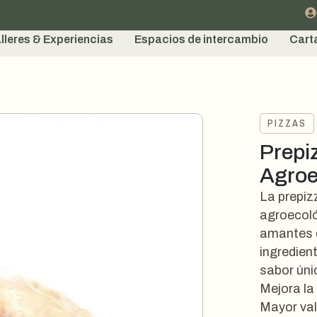
lleres & Experiencias
Espacios de intercambio
Cart
PIZZAS
Prepi
Agroe
La prepiz
agroecoló
amantes d
ingredien
sabor úni
Mejora la
Mayor val