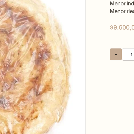
Menor índ
Menor rie
$
9.600,
-