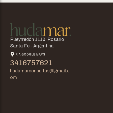
Pueyrredón 1116. Rosario
Santa Fe - Argentina
IR A GOOGLE MAPS
3416757621
hudamarconsultas@gmail.c
om