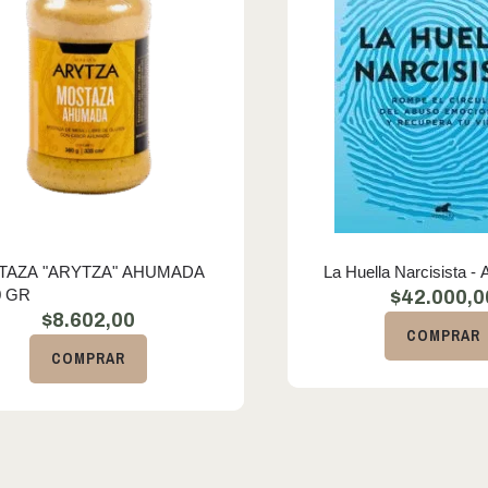
TAZA "ARYTZA" AHUMADA
La Huella Narcisista - A
0 GR
$
42.000,0
$
8.602,00
COMPRAR
COMPRAR