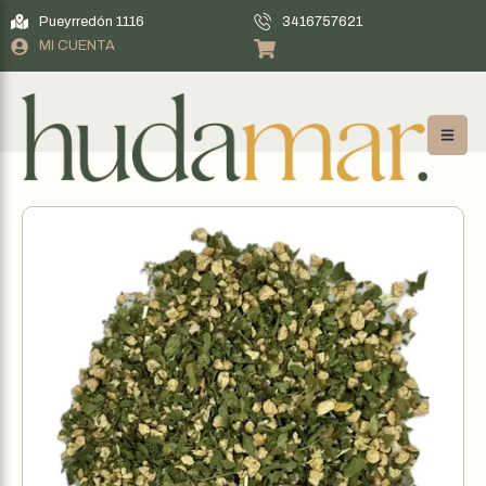
Pueyrredón 1116
3416757621
MI CUENTA