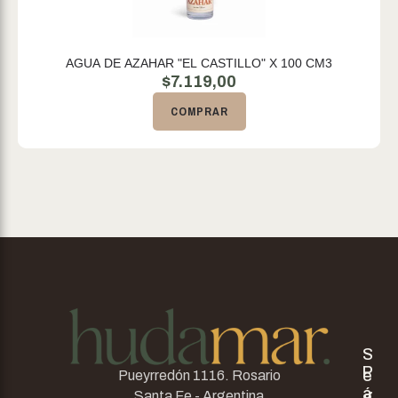
AGUA DE AZAHAR "EL CASTILLO" X 100 CM3
$
7.119,00
COMPRAR
S
P
e
Pueyrredón 1116. Rosario
á
g
Santa Fe - Argentina