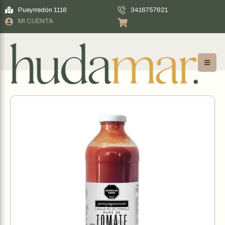
Pueyrredón 1116
3416757621
MI CUENTA