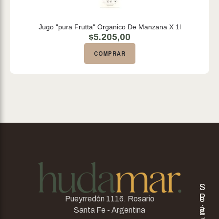
Jugo "pura Frutta" Organico De Manzana X 1l
$
5.205,00
COMPRAR
S
P
e
Pueyrredón 1116. Rosario
á
g
Santa Fe - Argentina