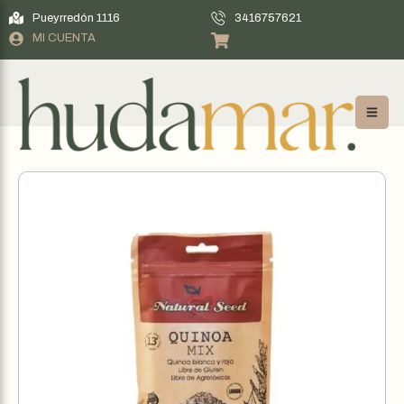
Pueyrredón 1116
3416757621
MI CUENTA