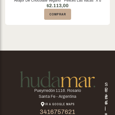
Alfajor De Chocolate Vegano " Felices Las Vacas" X u
$
2.113,00
COMPRAR
S
P
e
Pueyrredón 1116. Rosario
á
g
Santa Fe - Argentina
g
u
IR A GOOGLE MAPS
i
i
3416757621
n