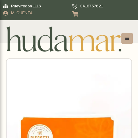
Pueyrredón 1116
3416757621
MI CUENTA