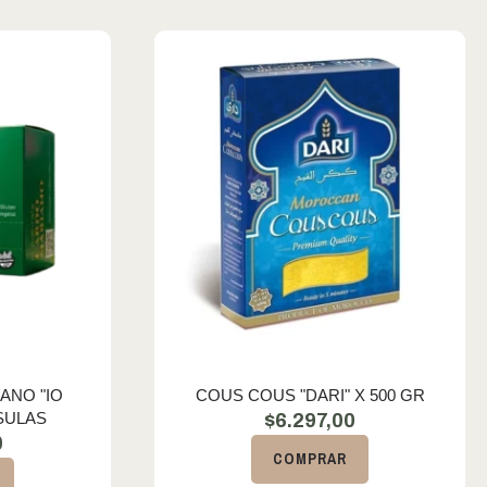
ANO "IO
COUS COUS "DARI" X 500 GR
SULAS
$
6.297,00
0
COMPRAR