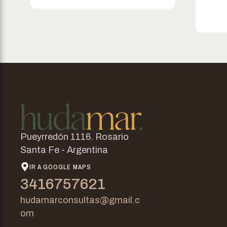
Pueyrredón 1116. Rosario
Santa Fe - Argentina
IR A GOOGLE MAPS
3416757621
hudamarconsultas@gmail.c
om