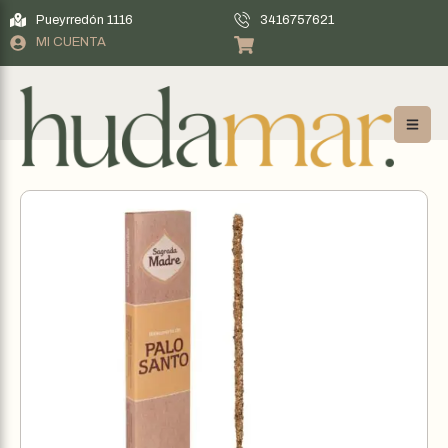
Pueyrredón 1116
3416757621
MI CUENTA