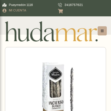
Pueyrredón 1116
3416757621
MI CUENTA