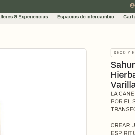
lleres & Experiencias
Espacios de intercambio
Cart
DECO Y 
Sahum
Hierb
Varill
LA CANE
POR EL 
TRANSF
CREAR U
ESPIRIT