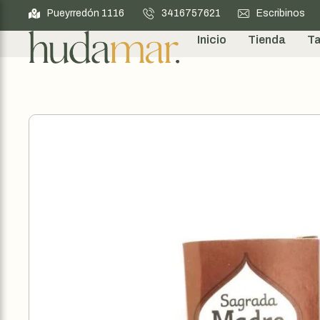
Pueyrredón 1116
3416757621
Escribinos
Inicio
Tienda
Ta