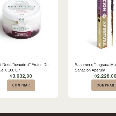
t Desc "beaudroit" Frutos Del
Sahumerio "sagrada Ma
ue X 160 Gr
Sanacion Aperura
$
3.032,00
$
2.228,0
COMPRAR
COMPRAR