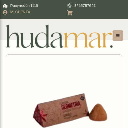
Pueyrredón 1116
3416757621
MI CUENTA