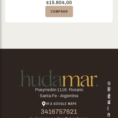
$
15.804,00
COMPRAR
S
P
e
Pueyrredón 1116. Rosario
á
g
Santa Fe - Argentina
g
u
IR A GOOGLE MAPS
i
i
3416757621
n
n