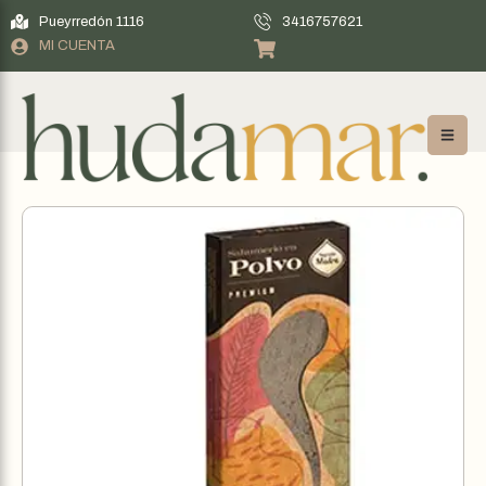
Pueyrredón 1116
3416757621
MI CUENTA