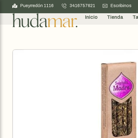
Pueyrredón 1116
3416757621
Escribinos
Inicio
Tienda
Ta