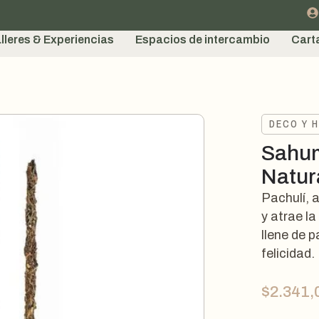
lleres & Experiencias
Espacios de intercambio
Cart
DECO Y 
Sahum
Natur
Pachulí, 
y atrae l
llene de 
felicidad.
$
2.341,