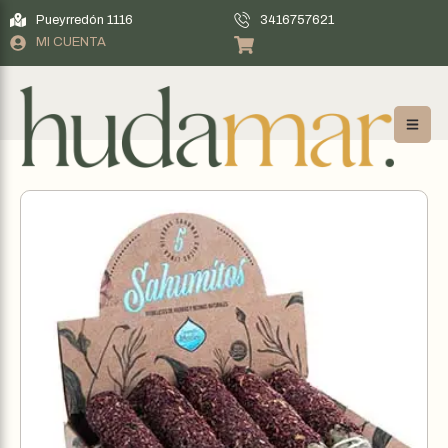
Pueyrredón 1116
3416757621
MI CUENTA