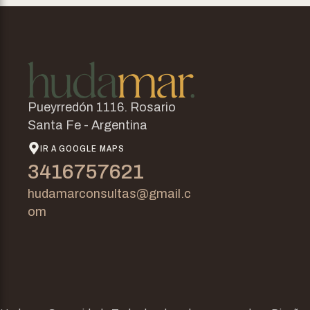
Pueyrredón 1116. Rosario
Santa Fe - Argentina
IR A GOOGLE MAPS
3416757621
hudamarconsultas@gmail.c
om