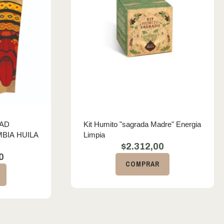
DAD
Kit Humito "sagrada Madre" Energia
BIA HUILA
Limpia
$
2.312,00
0
COMPRAR