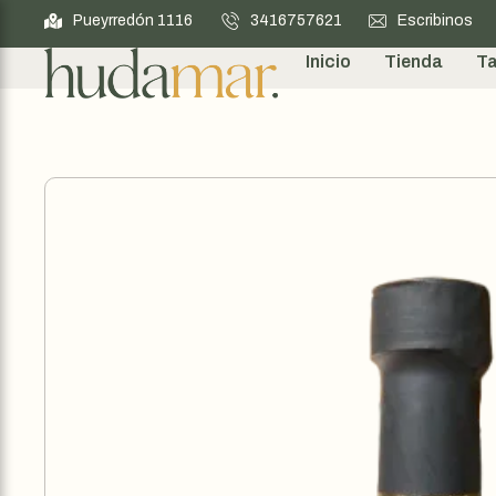
Pueyrredón 1116
3416757621
Escribinos
Inicio
Tienda
Ta