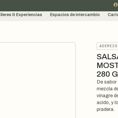
lleres & Experiencias
Espacios de intercambio
Cart
ADEREZO
SALS
MOST
280 
De sabor 
mezcla de
vinagre d
acido, y l
pradera.