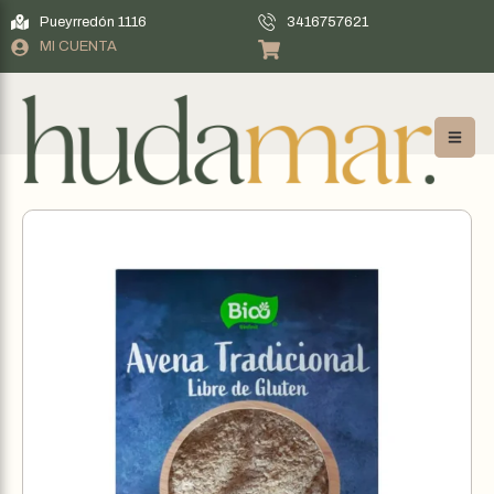
Pueyrredón 1116
3416757621
MI CUENTA