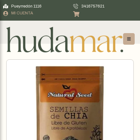
Pueyrredón 1116
3416757621
MI CUENTA