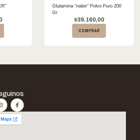
ER"
Glutamina "natier" Polvo Puro 200
Gr
0
$
39.160,00
COMPRAR
eguinos