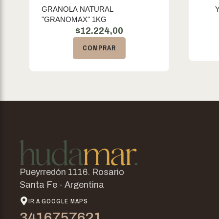
GRANOLA NATURAL
Y
"GRANOMAX" 1KG
$
12.224,00
COMPRAR
Pueyrredón 1116. Rosario
Santa Fe - Argentina
IR A GOOGLE MAPS
3416757621