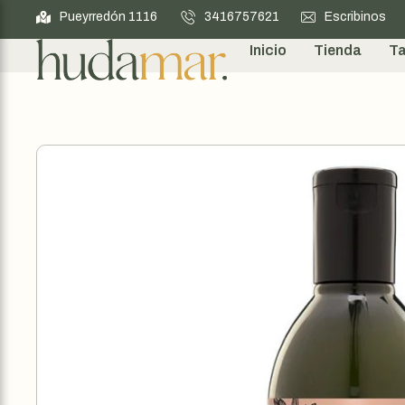
Pueyrredón 1116
3416757621
Escribinos
Inicio
Tienda
Ta