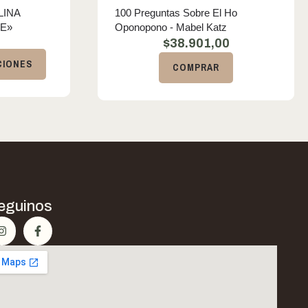
LINA
100 Preguntas Sobre El Ho
CE»
Oponopono - Mabel Katz
$
38.901,00
CIONES
COMPRAR
eguinos