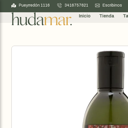
Pueyrredón 1116
3416757621
Escribinos
Inicio
Tienda
Ta