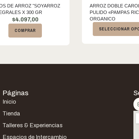
OS DE ARROZ "SOYARROZ
ARROZ DOBLE CARO
TEGRALES X 300 GR
PULIDO «PAMPAS RI
ORGANICO
$
4.097,00
SELECCIONAR OP
COMPRAR
Páginas
S
Inicio
Tienda
Talleres & Experiencias
Espacios de Intercambio