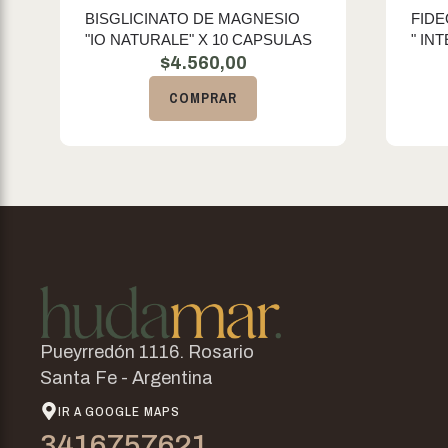
BISGLICINATO DE MAGNESIO
FIDE
"IO NATURALE" X 10 CAPSULAS
" IN
$
4.560,00
COMPRAR
Pueyrredón 1116. Rosario
Santa Fe - Argentina
IR A GOOGLE MAPS
3416757621