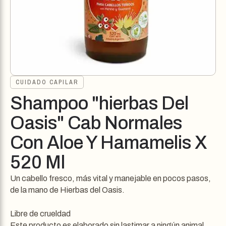
CUIDADO CAPILAR
Shampoo "hierbas Del
Oasis" Cab Normales
Con Aloe Y Hamamelis X
520 Ml
Un cabello fresco, más vital y manejable en pocos pasos,
de la mano de Hierbas del Oasis.
Libre de crueldad
Este producto es elaborado sin lastimar a ningún animal.