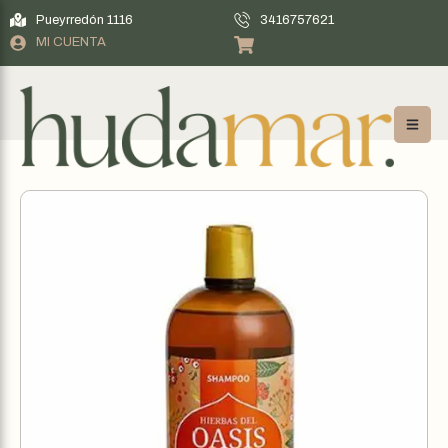
Pueyrredón 1116
3416757621
MI CUENTA