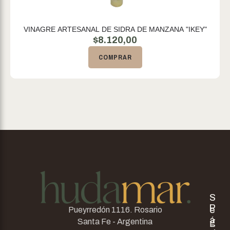
VINAGRE ARTESANAL DE SIDRA DE MANZANA "IKEY"
$
8.120,00
COMPRAR
S
P
e
Pueyrredón 1116. Rosario
á
g
Santa Fe - Argentina