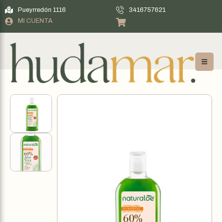
Pueyrredón 1116
3416757621
MI CUENTA