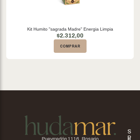
Kit Humito "sagrada Madre" Energia Limpia
$
2.312,00
COMPRAR
S
P
e
Pueyrredón 1116. Rosario