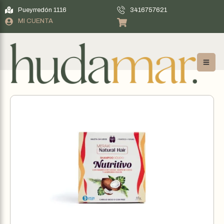
Pueyrredón 1116
3416757621
MI CUENTA