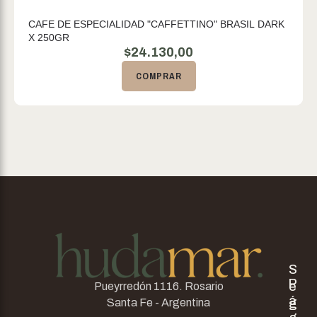
CAFE DE ESPECIALIDAD "CAFFETTINO" BRASIL DARK
X 250GR
$
24.130,00
COMPRAR
S
P
e
Pueyrredón 1116. Rosario
á
g
Santa Fe - Argentina