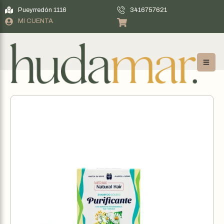
Pueyrredón 1116
3416757621
MI CUENTA