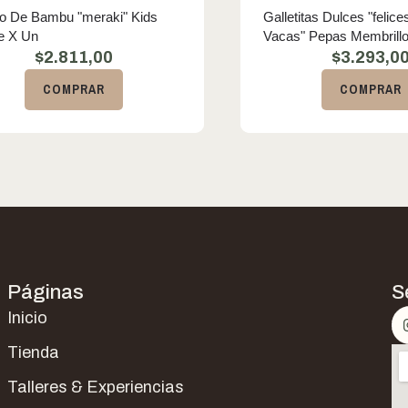
lo De Bambu "meraki" Kids
Galletitas Dulces "felice
e X Un
Vacas" Pepas Membrillo
$
2.811,00
$
3.293,0
COMPRAR
COMPRAR
Páginas
S
Inicio
Tienda
Talleres & Experiencias