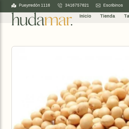
Pueyrredón 1116
3416757621
Escribinos
Inicio
Tienda
Ta