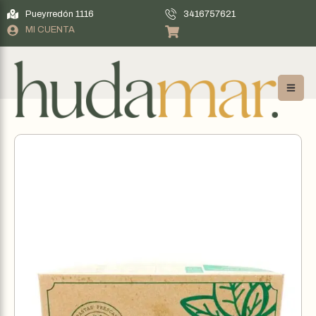
Pueyrredón 1116
3416757621
MI CUENTA