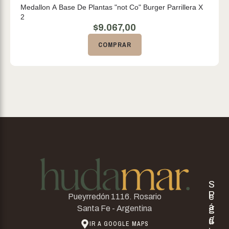
Medallon A Base De Plantas "not Co" Burger Parrillera X
2
$
9.067,00
COMPRAR
S
P
e
Pueyrredón 1116. Rosario
á
g
Santa Fe - Argentina
g
u
IR A GOOGLE MAPS