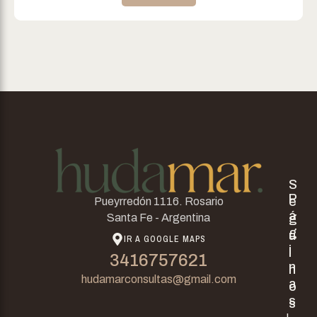
S
P
e
Pueyrredón 1116. Rosario
á
g
Santa Fe - Argentina
g
u
IR A GOOGLE MAPS
i
i
3416757621
n
n
hudamarconsultas@gmail.com
a
o
s
s