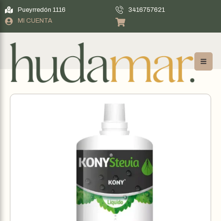
Pueyrredón 1116
3416757621
MI CUENTA