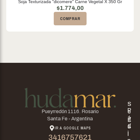
Soja Texturizada "dicomere" Carne Vegetal X 350 Gr
$
1.774,00
COMPRAR
S
P
e
Pueyrredón 1116. Rosario
á
g
Santa Fe - Argentina
g
u
IR A GOOGLE MAPS
i
i
3416757621