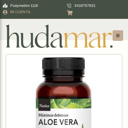
Pueyrredón 1116
3416757621
MI CUENTA