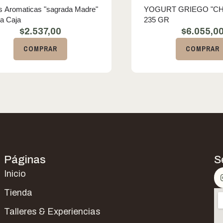
s Aromaticas "sagrada Madre"
YOGURT GRIEGO "CH
la Caja
235 GR
$
2.537,00
$
6.055,0
COMPRAR
COMPRAR
Páginas
S
Inicio
Tienda
Talleres & Experiencias