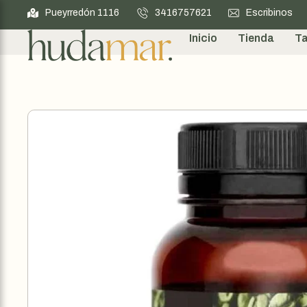
Pueyrredón 1116
3416757621
Escribinos
Inicio
Tienda
Ta