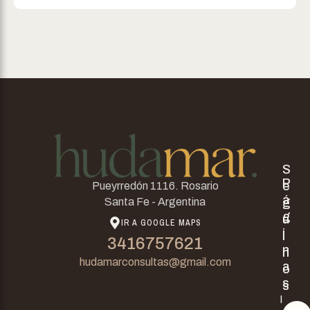
S
P
e
Pueyrredón 1116. Rosario
á
g
Santa Fe - Argentina
g
u
IR A GOOGLE MAPS
i
i
3416757621
n
n
hudamarconsultas@gmail.com
a
o
s
s
I