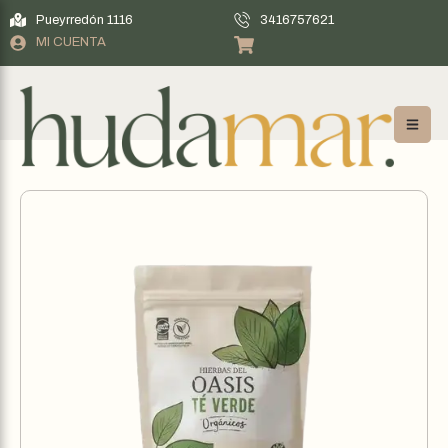
Pueyrredón 1116
3416757621
MI CUENTA