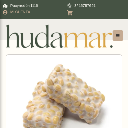
Pueyrredón 1116
3416757621
MI CUENTA