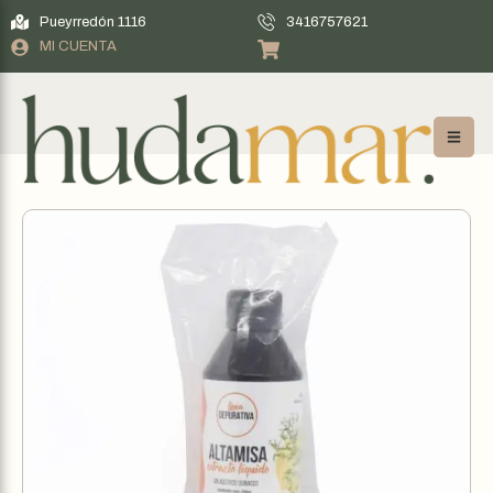
Pueyrredón 1116
3416757621
MI CUENTA