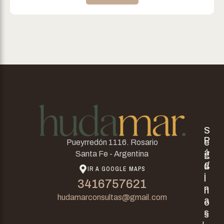
S
P
e
Pueyrredón 1116. Rosario
á
g
Santa Fe - Argentina
g
u
IR A GOOGLE MAPS
i
i
3416757621
n
n
hudamarconsultas@gmail.com
a
o
s
s