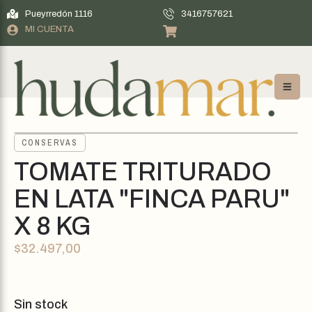
Pueyrredón 1116
3416757621
MI CUENTA
CONSERVAS
TOMATE TRITURADO
EN LATA "FINCA PARU"
X 8 KG
$
32.497,00
Sin stock