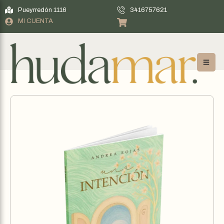
Pueyrredón 1116
3416757621
MI CUENTA