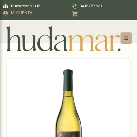
Pueyrredón 1116
3416757621
MI CUENTA