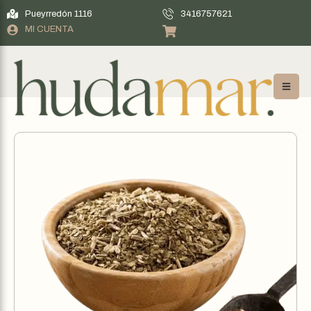
Pueyrredón 1116
3416757621
MI CUENTA