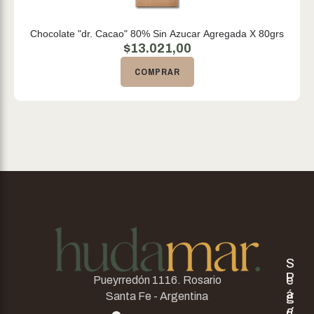
Chocolate "dr. Cacao" 80% Sin Azucar Agregada X 80grs
$
13.021,00
COMPRAR
S
P
e
Pueyrredón 1116. Rosario
á
g
Santa Fe - Argentina
g