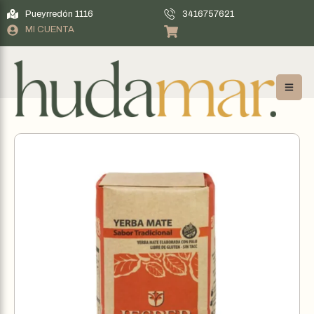
Pueyrredón 1116
3416757621
MI CUENTA